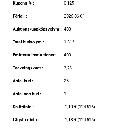
Kupong % :
0,125
Förfall :
2026-06-01
Auktions/uppköpsvolym :
400
Total budvolym :
1 313
Emitterat institutioner:
400
Teckningskvot :
3,28
Antal bud :
25
Antal acc bud :
1
Snittränta :
-2,1370(124,516)
Lägsta ränta :
-2,1370(124,516)