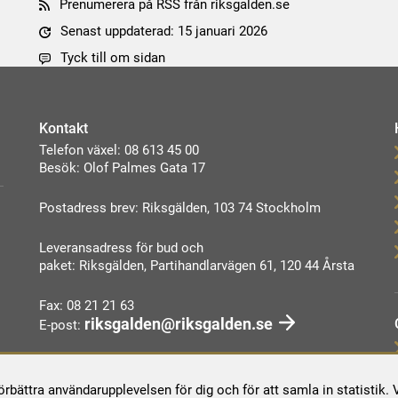
Prenumerera på RSS från riksgalden.se
Senast uppdaterad: 15 januari 2026
Tyck till om sidan
Kontakt
Telefon växel: 08 613 45 00
Besök: Olof Palmes Gata 17
Postadress brev: Riksgälden, 103 74 Stockholm
Leveransadress för bud och
paket: Riksgälden, Partihandlarvägen 61, 120 44 Årsta
Fax: 08 21 21 63
riksgalden@riksgalden.se
E-post:
Kontakta oss
förbättra användarupplevelsen för dig och för att samla in statistik