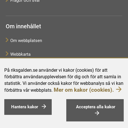
Frågor och svar
Om innehållet
Om webbplatsen
Webbkarta
Tillgänglighetsredogörelse
På riksgalden.se använder vi kakor (cookies) för att
förbättra användarupplevelsen för dig och för att samla in
Behandling av personuppgifter
statistik. Vi använder också kakor för webbanalys så vi kan
Mer om kakor (cookies).
förbättra vår webbplats.
Hantera kakor
Acceptera alla kakor