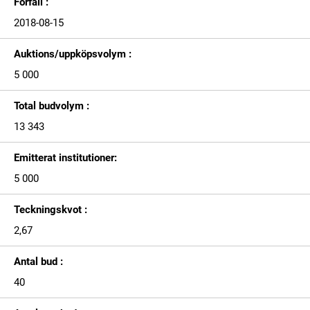
Förfall :
2018-08-15
Auktions/uppköpsvolym :
5 000
Total budvolym :
13 343
Emitterat institutioner:
5 000
Teckningskvot :
2,67
Antal bud :
40