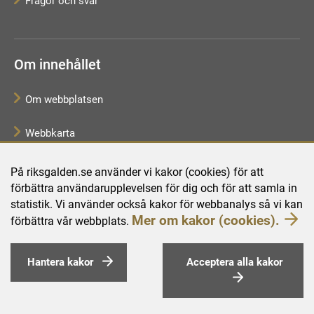
Frågor och svar
Om innehållet
Om webbplatsen
Webbkarta
Tillgänglighetsredogörelse
På riksgalden.se använder vi kakor (cookies) för att
förbättra användarupplevelsen för dig och för att samla in
Behandling av personuppgifter
statistik. Vi använder också kakor för webbanalys så vi kan
Mer om kakor (cookies).
förbättra vår webbplats.
Hantera kakor
Acceptera alla kakor