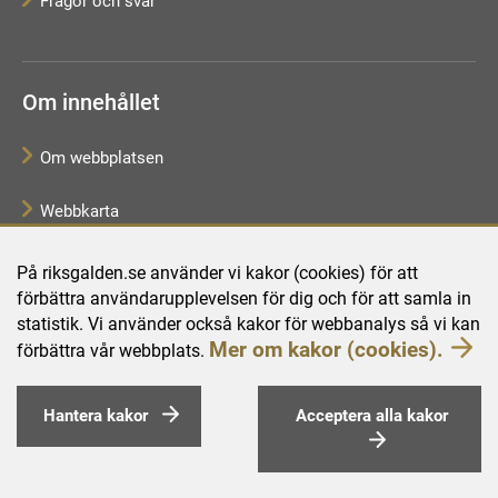
Frågor och svar
Om innehållet
Om webbplatsen
Webbkarta
Tillgänglighetsredogörelse
På riksgalden.se använder vi kakor (cookies) för att
förbättra användarupplevelsen för dig och för att samla in
Behandling av personuppgifter
statistik. Vi använder också kakor för webbanalys så vi kan
Mer om kakor (cookies).
förbättra vår webbplats.
Hantera kakor
Acceptera alla kakor