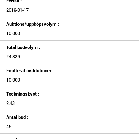
Förfall :
2018-01-17
Auktions/uppköpsvolym :
10 000
Total budvolym :
24 339
Emitterat institutioner:
10 000
Teckningskvot :
2,43
Antal bud :
46