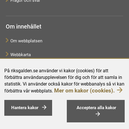
Frågor och svar
Om innehållet
Om webbplatsen
Webbkarta
Tillgänglighetsredogörelse
På riksgalden.se använder vi kakor (cookies) för att
förbättra användarupplevelsen för dig och för att samla in
Behandling av personuppgifter
statistik. Vi använder också kakor för webbanalys så vi kan
Mer om kakor (cookies).
förbättra vår webbplats.
Hantera kakor
Acceptera alla kakor