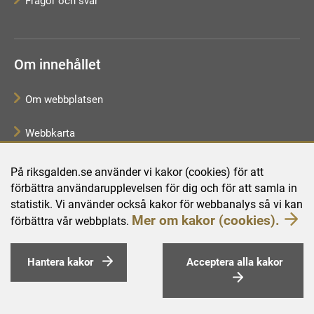
Frågor och svar
Om innehållet
Om webbplatsen
Webbkarta
Tillgänglighetsredogörelse
På riksgalden.se använder vi kakor (cookies) för att
förbättra användarupplevelsen för dig och för att samla in
Behandling av personuppgifter
statistik. Vi använder också kakor för webbanalys så vi kan
Mer om kakor (cookies).
förbättra vår webbplats.
Hantera kakor
Acceptera alla kakor