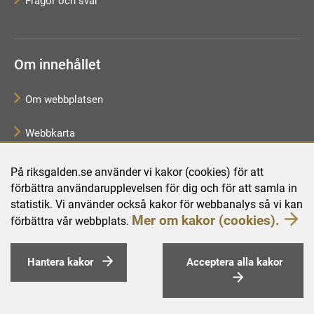
Frågor och svar
Om innehållet
Om webbplatsen
Webbkarta
Tillgänglighetsredogörelse
På riksgalden.se använder vi kakor (cookies) för att
förbättra användarupplevelsen för dig och för att samla in
Behandling av personuppgifter
statistik. Vi använder också kakor för webbanalys så vi kan
Mer om kakor (cookies).
förbättra vår webbplats.
Hantera kakor
Acceptera alla kakor