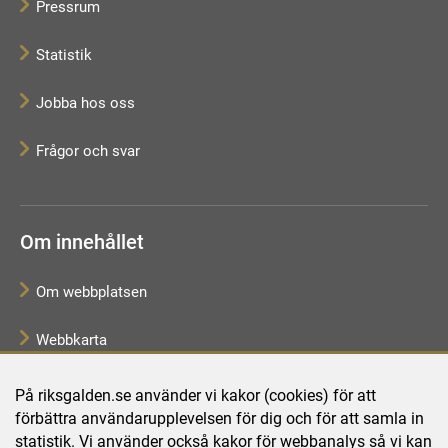
Pressrum
Statistik
Jobba hos oss
Frågor och svar
Om innehållet
Om webbplatsen
Webbkarta
Tillgänglighetsredogörelse
På riksgalden.se använder vi kakor (cookies) för att
förbättra användarupplevelsen för dig och för att samla in
Behandling av personuppgifter
statistik. Vi använder också kakor för webbanalys så vi kan