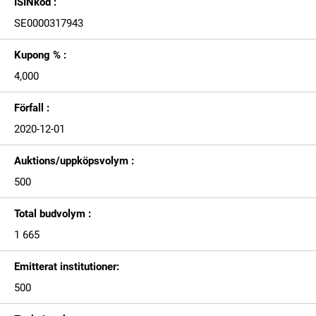
ISINkod :
SE0000317943
Kupong % :
4,000
Förfall :
2020-12-01
Auktions/uppköpsvolym :
500
Total budvolym :
1 665
Emitterat institutioner:
500