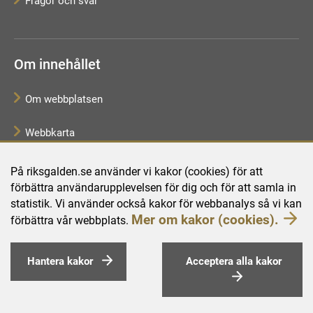
Frågor och svar
Om innehållet
Om webbplatsen
Webbkarta
Tillgänglighetsredogörelse
På riksgalden.se använder vi kakor (cookies) för att
förbättra användarupplevelsen för dig och för att samla in
Behandling av personuppgifter
statistik. Vi använder också kakor för webbanalys så vi kan
Mer om kakor (cookies).
förbättra vår webbplats.
Hantera kakor
Acceptera alla kakor