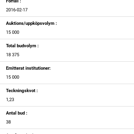
Förfall :
2016-02-17
Auktions/uppköpsvolym :
15 000
Total budvolym :
18 375
Emitterat institutioner:
15 000
Teckningskvot :
1,23
Antal bud :
38