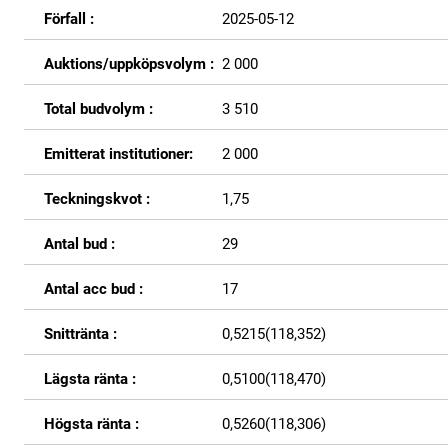
Förfall :
2025-05-12
Auktions/uppköpsvolym :
2 000
Total budvolym :
3 510
Emitterat institutioner:
2 000
Teckningskvot :
1,75
Antal bud :
29
Antal acc bud :
17
Snittränta :
0,5215(118,352)
Lägsta ränta :
0,5100(118,470)
Högsta ränta :
0,5260(118,306)