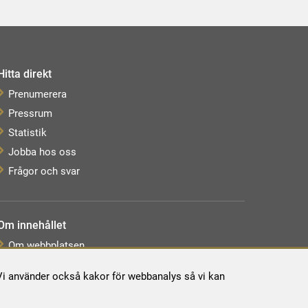
Hitta direkt
Prenumerera
Pressrum
Statistik
Jobba hos oss
Frågor och svar
Om innehållet
Om webbplatsen
Webbkarta
. Vi använder också kakor för webbanalys så vi kan
Tillgänglighetsredogörelse
Behandling av personuppgifter