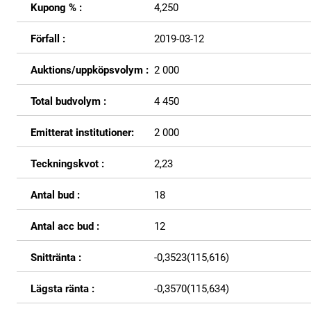
Kupong % :
4,250
Förfall :
2019-03-12
Auktions/uppköpsvolym :
2 000
Total budvolym :
4 450
Emitterat institutioner:
2 000
Teckningskvot :
2,23
Antal bud :
18
Antal acc bud :
12
Snittränta :
-0,3523(115,616)
Lägsta ränta :
-0,3570(115,634)