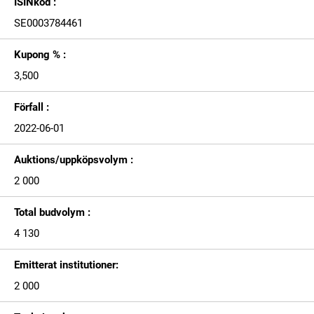
ISINkod :
SE0003784461
Kupong % :
3,500
Förfall :
2022-06-01
Auktions/uppköpsvolym :
2 000
Total budvolym :
4 130
Emitterat institutioner:
2 000