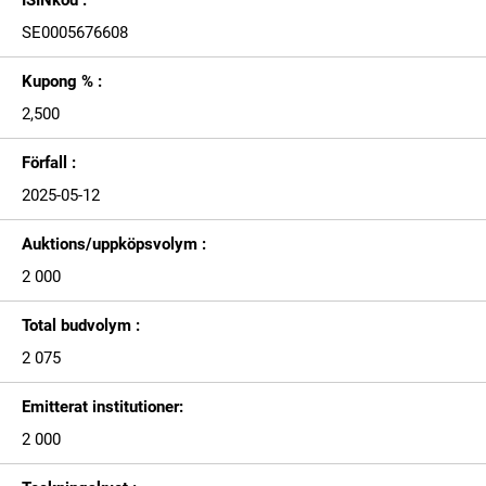
ISINkod :
SE0005676608
Kupong % :
2,500
Förfall :
2025-05-12
Auktions/uppköpsvolym :
2 000
Total budvolym :
2 075
Emitterat institutioner:
2 000