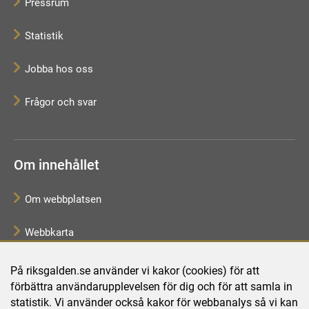
Pressrum
Statistik
Jobba hos oss
Frågor och svar
Om innehållet
Om webbplatsen
Webbkarta
Tillgänglighetsredogörelse
På riksgalden.se använder vi kakor (cookies) för att
förbättra användarupplevelsen för dig och för att samla in
Behandling av personuppgifter
statistik. Vi använder också kakor för webbanalys så vi kan