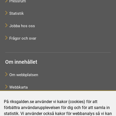
Pressrum
Statistik
Jobba hos oss
Frågor och svar
Om innehållet
Om webbplatsen
Webbkarta
Tillgänglighetsredogörelse
På riksgalden.se använder vi kakor (cookies) för att
förbättra användarupplevelsen för dig och för att samla in
Behandling av personuppgifter
statistik. Vi använder också kakor för webbanalys så vi kan