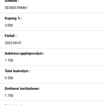
ISINkod :
SE0003784461
Kupong % :
3,500
Förfall :
2022-06-01
Auktions/uppköpsvolym :
1 750
Total budvolym :
9 350
Emitterat institutioner:
1 750