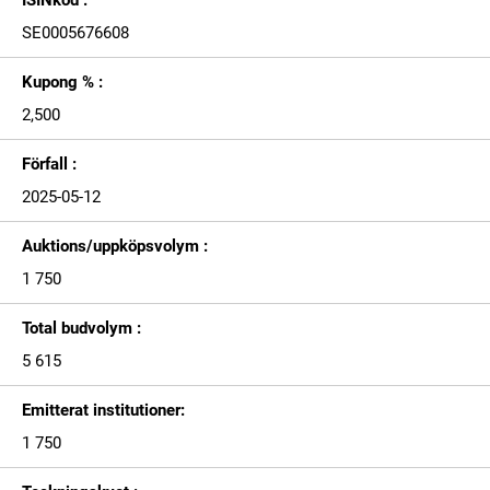
ISINkod :
SE0005676608
Kupong % :
2,500
Förfall :
2025-05-12
Auktions/uppköpsvolym :
1 750
Total budvolym :
5 615
Emitterat institutioner:
1 750