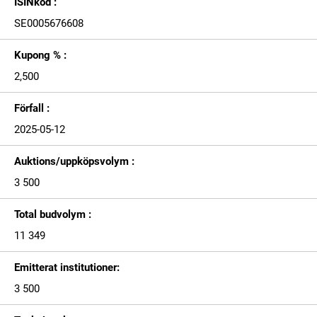
ISINkod :
SE0005676608
Kupong % :
2,500
Förfall :
2025-05-12
Auktions/uppköpsvolym :
3 500
Total budvolym :
11 349
Emitterat institutioner:
3 500