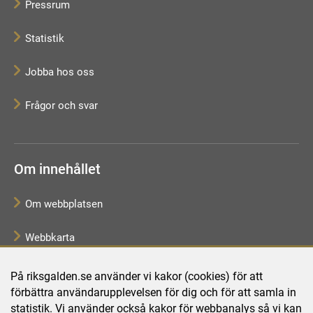
Pressrum
Statistik
Jobba hos oss
Frågor och svar
Om innehållet
Om webbplatsen
Webbkarta
Tillgänglighetsredogörelse
På riksgalden.se använder vi kakor (cookies) för att
förbättra användarupplevelsen för dig och för att samla in
Behandling av personuppgifter
statistik. Vi använder också kakor för webbanalys så vi kan