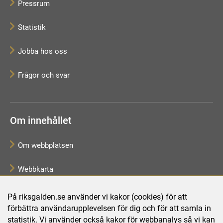
Pressrum
Statistik
Jobba hos oss
Frågor och svar
Om innehållet
Om webbplatsen
Webbkarta
Tillgänglighetsredogörelse
På riksgalden.se använder vi kakor (cookies) för att
förbättra användarupplevelsen för dig och för att samla in
Behandling av personuppgifter
statistik. Vi använder också kakor för webbanalys så vi kan