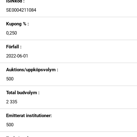
ISINkod :
SE0004211084
Kupong % :
0,250
Förfall :
2022-06-01
Auktions/uppköpsvolym :
500
Total budvolym :
2 335
Emitterat institutioner:
500