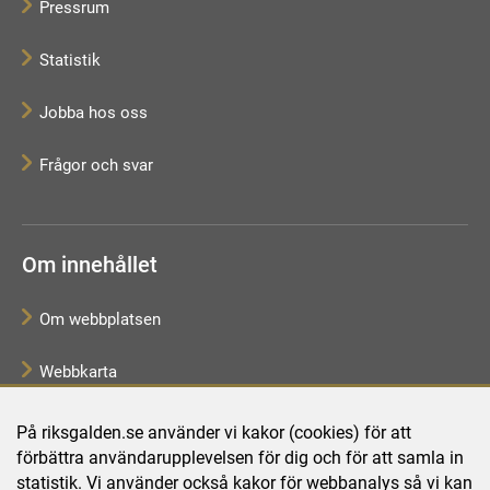
Pressrum
Statistik
Jobba hos oss
Frågor och svar
Om innehållet
Om webbplatsen
Webbkarta
Tillgänglighetsredogörelse
På riksgalden.se använder vi kakor (cookies) för att
förbättra användarupplevelsen för dig och för att samla in
Behandling av personuppgifter
statistik. Vi använder också kakor för webbanalys så vi kan