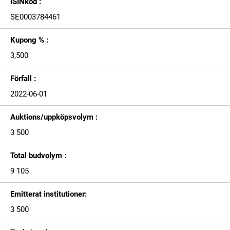
ISINkod :
SE0003784461
Kupong % :
3,500
Förfall :
2022-06-01
Auktions/uppköpsvolym :
3 500
Total budvolym :
9 105
Emitterat institutioner:
3 500