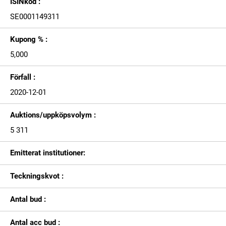
ISINkod :
SE0001149311
Kupong % :
5,000
Förfall :
2020-12-01
Auktions/uppköpsvolym :
5 311
Emitterat institutioner:
Teckningskvot :
Antal bud :
Antal acc bud :