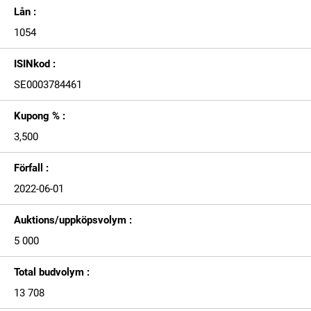
Lån :
1054
ISINkod :
SE0003784461
Kupong % :
3,500
Förfall :
2022-06-01
Auktions/uppköpsvolym :
5 000
Total budvolym :
13 708