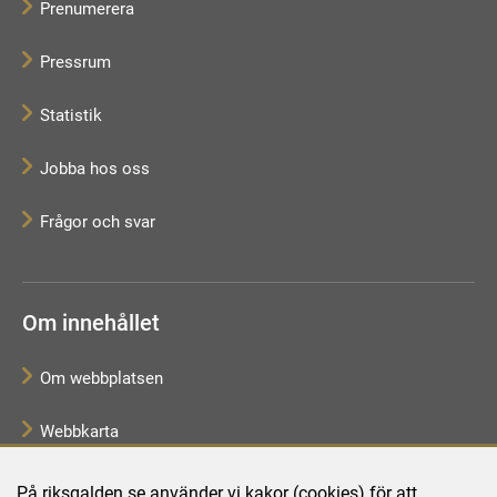
Prenumerera
Pressrum
Statistik
Jobba hos oss
Frågor och svar
Om innehållet
Om webbplatsen
Webbkarta
Tillgänglighetsredogörelse
På riksgalden.se använder vi kakor (cookies) för att