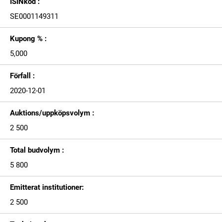
ISINkod :
SE0001149311
Kupong % :
5,000
Förfall :
2020-12-01
Auktions/uppköpsvolym :
2 500
Total budvolym :
5 800
Emitterat institutioner:
2 500