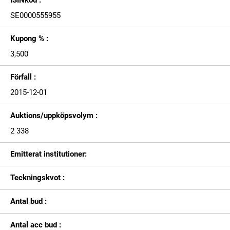
ISINkod :
SE0000555955
Kupong % :
3,500
Förfall :
2015-12-01
Auktions/uppköpsvolym :
2 338
Emitterat institutioner:
Teckningskvot :
Antal bud :
Antal acc bud :