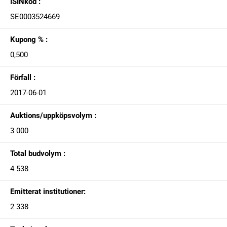
ISINkod :
SE0003524669
Kupong % :
0,500
Förfall :
2017-06-01
Auktions/uppköpsvolym :
3 000
Total budvolym :
4 538
Emitterat institutioner:
2 338