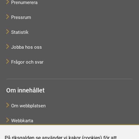
Prenumerera
Pressrum
Statistik
Jobba hos oss
Frågor och svar
Om innehållet
Om webbplatsen
Webbkarta
Tillgänglighetsredogörelse
På riksgalden.se använder vi kakor (cookies) för att