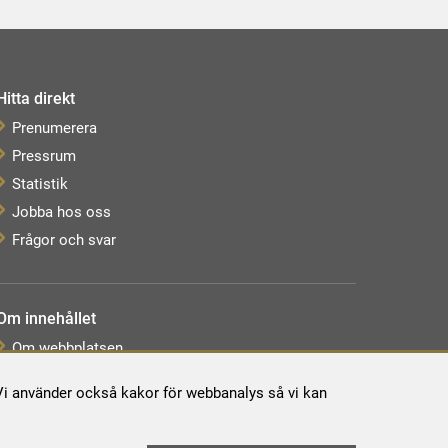
Hitta direkt
Prenumerera
Pressrum
Statistik
Jobba hos oss
Frågor och svar
Om innehållet
Om webbplatsen
Webbkarta
. Vi använder också kakor för webbanalys så vi kan
Tillgänglighetsredogörelse
Behandling av personuppgifter