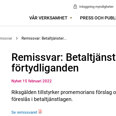
Inloggning myndigheter
VÅR VERKSAMHET
PRESS OCH PUBL
missvar
Remissvar: Betaltjänster...
Remissvar: Betaltjänst
förtydliganden
Nyhet 15 februari 2022
Riksgälden tillstyrker promemorians förslag
föreslås i betaltjänstlagen.
Se remissvaret