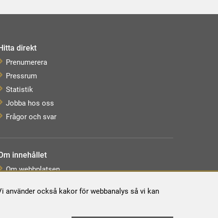
Hitta direkt
Prenumerera
Pressrum
Statistik
Jobba hos oss
Frågor och svar
Om innehållet
Om webbplatsen
Webbkarta
. Vi använder också kakor för webbanalys så vi kan
Tillgänglighetsredogörelse
Behandling av personuppgifter