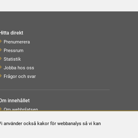
Hitta direkt
Prenumerera
Pressrum
Statistik
Jobba hos oss
Frågor och svar
Om innehållet
Om webbplatsen
Webbkarta
. Vi använder också kakor för webbanalys så vi kan
Tillgänglighetsredogörelse
Behandling av personuppgifter