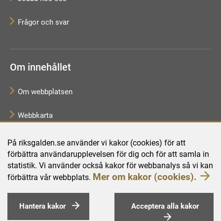
Frågor och svar
Om innehållet
Om webbplatsen
Webbkarta
Tillgänglighetsredogörelse
På riksgalden.se använder vi kakor (cookies) för att
förbättra användarupplevelsen för dig och för att samla in
Behandling av personuppgifter
statistik. Vi använder också kakor för webbanalys så vi kan
Mer om kakor (cookies).
förbättra vår webbplats.
Hantera kakor
Acceptera alla kakor