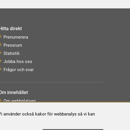
Hitta direkt
Prenumerera
Pressrum
Statistik
Jobba hos oss
Frågor och svar
Om innehållet
Om webbplatsen
Webbkarta
. Vi använder också kakor för webbanalys så vi kan
Tillgänglighetsredogörelse
Behandling av personuppgifter