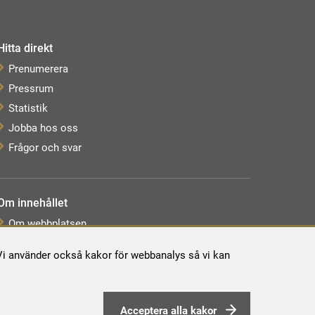
Hitta direkt
Prenumerera
Pressrum
Statistik
Jobba hos oss
Frågor och svar
Om innehållet
Om webbplatsen
Webbkarta
. Vi använder också kakor för webbanalys så vi kan
Tillgänglighetsredogörelse
Behandling av personuppgifter
Acceptera alla kakor