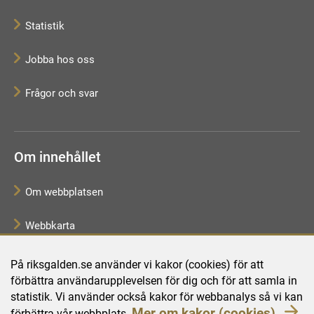
Statistik
Jobba hos oss
Frågor och svar
Om innehållet
Om webbplatsen
Webbkarta
Tillgänglighetsredogörelse
På riksgalden.se använder vi kakor (cookies) för att
förbättra användarupplevelsen för dig och för att samla in
Behandling av personuppgifter
statistik. Vi använder också kakor för webbanalys så vi kan
Mer om kakor (cookies).
förbättra vår webbplats.