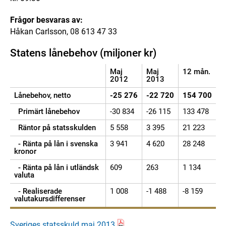
Frågor besvaras av:
Håkan Carlsson, 08 613 47 33
Statens lånebehov (miljoner kr)
Maj
Maj
12 mån.
2012
2013
Lånebehov, netto
-25 276
-22 720
154 700
Primärt lånebehov
-30 834
-26 115
133 478
Räntor på statsskulden
5 558
3 395
21 223
- Ränta på lån i svenska
3 941
4 620
28 248
kronor
- Ränta på lån i utländsk
609
263
1 134
valuta
- Realiserade
1 008
-1 488
-8 159
valutakursdifferenser
Sveriges statsskuld maj 2013