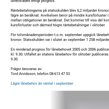
utvecklades enligt prognos.
Räntebetalningarna på statsskulden blev 6,2 miljarder kronor.
lägre än beräknat. Avvikelsen beror på mindre kursförluster
mellan obligationer än beräknat. Det kommer till viss del k
kursförluster och därmed högre räntebetalningar i oktober.
För tolvmånadersperioden t.o.m. september uppgick lånebehov
kronor. Statsskulden var i slutet av september 1 258 miljarde
En reviderad prognos för lånebehovet 2005 och 2006 publice
kl. 9.30. Utfallet av statens lånebehov för oktober publicera
9.30.
Frågor besvaras av:
Tord Arvidsson, telefon 08-613 47 53
Lägre lånebehov än väntat i september