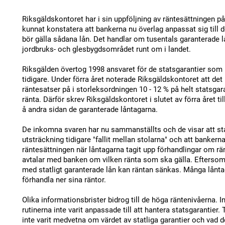
Riksgäldskontoret har i sin uppföljning av räntesättningen p
kunnat konstatera att bankerna nu överlag anpassat sig till 
bör gälla sådana lån. Det handlar om tusentals garanterade 
jordbruks- och glesbygdsområdet runt om i landet.
Riksgälden övertog 1998 ansvaret för de statsgarantier som
tidigare. Under förra året noterade Riksgäldskontoret att det
räntesatser på i storleksordningen 10 - 12 % på helt statsgar
ränta. Därför skrev Riksgäldskontoret i slutet av förra året t
å andra sidan de garanterade låntagarna.
De inkomna svaren har nu sammanställts och de visar att sta
utsträckning tidigare "fallit mellan stolarna" och att banker
räntesättningen när låntagarna tagit upp förhandlingar om rä
avtalar med banken om vilken ränta som ska gälla. Eftersom 
med statligt garanterade lån kan räntan sänkas. Många lånta
förhandla ner sina räntor.
Olika informationsbrister bidrog till de höga räntenivåerna.
rutinerna inte varit anpassade till att hantera statsgarantier.
inte varit medvetna om värdet av statliga garantier och vad d