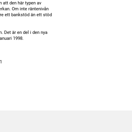
n att den här typen av
erkan. Om inte räntenivån
are ett bankstöd än ett stöd
. Det är en del i den nya
januari 1998.
21