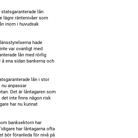
å statsgaranterade lån
de lägre räntenivåer som
lån inom i huvudsak
 länsstyrelserna hade
 inte var ovanligt med
anterade lån med rörlig
ill å ena sidan bankerna och
tsgaranterade lån i stor
na nu anpassar
ntan. Det är låntagaren som
det inte finns någon risk
gare har nu kunnat
 Inom banksektorn har
 Tidigare har låntagarna ofta
et bör föranleda för nivå på