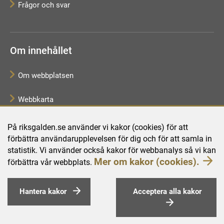
Frågor och svar
Om innehållet
Om webbplatsen
Webbkarta
Tillgänglighetsredogörelse
På riksgalden.se använder vi kakor (cookies) för att
förbättra användarupplevelsen för dig och för att samla in
Behandling av personuppgifter
statistik. Vi använder också kakor för webbanalys så vi kan
Mer om kakor (cookies).
förbättra vår webbplats.
Hantera kakor
Acceptera alla kakor