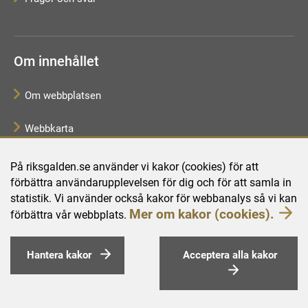
Om innehållet
Om webbplatsen
Webbkarta
Tillgänglighetsredogörelse
På riksgalden.se använder vi kakor (cookies) för att
förbättra användarupplevelsen för dig och för att samla in
Behandling av personuppgifter
statistik. Vi använder också kakor för webbanalys så vi kan
Mer om kakor (cookies).
förbättra vår webbplats.
Hantera kakor
Acceptera alla kakor