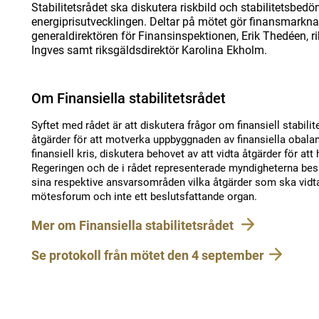
Stabilitetsrådet ska diskutera riskbild och stabilitetsbe
energiprisutvecklingen. Deltar på mötet gör finansmarkna
generaldirektören för Finansinspektionen, Erik Thedéen, 
Ingves samt riksgäldsdirektör Karolina Ekholm.
Om Finansiella stabilitetsrådet
Syftet med rådet är att diskutera frågor om finansiell stabilit
åtgärder för att motverka uppbyggnaden av finansiella obalan
finansiell kris, diskutera behovet av att vidta åtgärder för at
Regeringen och de i rådet representerade myndigheterna besl
sina respektive ansvarsområden vilka åtgärder som ska vidta
mötesforum och inte ett beslutsfattande organ.
Mer om Finansiella stabilitetsrådet
Se protokoll från mötet den 4 september