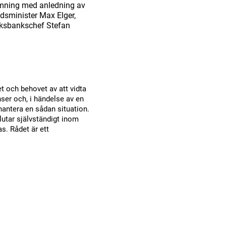
dömning med anledning av
dsminister Max Elger,
riksbankschef Stefan
et och behovet av att vidta
ser och, i händelse av en
t hantera en sådan situation.
utar självständigt inom
s. Rådet är ett