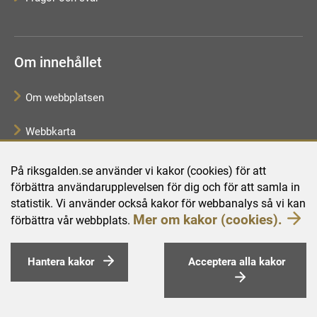
Om innehållet
Om webbplatsen
Webbkarta
Tillgänglighetsredogörelse
På riksgalden.se använder vi kakor (cookies) för att
förbättra användarupplevelsen för dig och för att samla in
Behandling av personuppgifter
statistik. Vi använder också kakor för webbanalys så vi kan
Mer om kakor (cookies).
förbättra vår webbplats.
Hantera kakor
Acceptera alla kakor