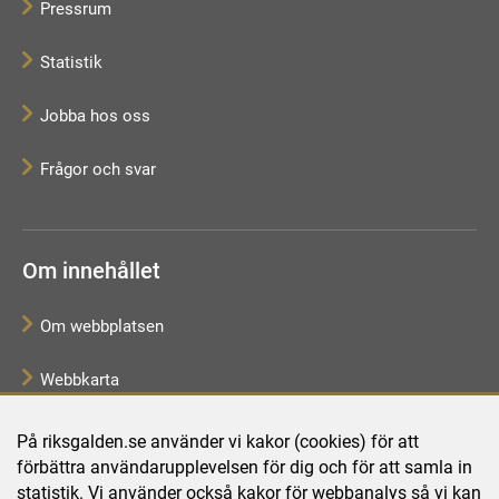
Pressrum
Statistik
Jobba hos oss
Frågor och svar
Om innehållet
Om webbplatsen
Webbkarta
Tillgänglighetsredogörelse
På riksgalden.se använder vi kakor (cookies) för att
förbättra användarupplevelsen för dig och för att samla in
Behandling av personuppgifter
statistik. Vi använder också kakor för webbanalys så vi kan