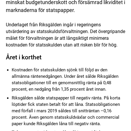
minskat budgetunderskott och försämrad likviditet i
marknaderna för statspapper.
Underlaget från Riksgälden ingår i regeringens
utvärdering av statsskuldsförvaltningen. Det övergripande
målet för förvaltningen är att långsiktigt minimera
kostnaden för statsskulden utan att risken blir för hög.
Året i korthet
Kostnaden för statsskulden sjönk till följd av den
allmänna räntenedgången. Under året sålde Riksgälden
statsobligationer till en genomsnittlig ränta på 0,48
procent, en nedgång från 1,35 procent året innan.
Riksgälden sålde statspapper till negativ ränta. På korta
löptider fick staten betalt för att låna. Statsobligationen
med förfall i mars 2019 såldes till snitträntan –0,16
procent. Även genom statsskuldväxlar och commercial
paper kunde Riksgälden låna till negativ ränta.