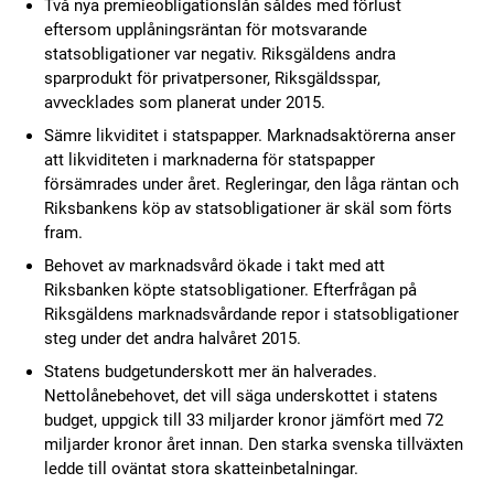
Två nya premieobligationslån såldes med förlust
eftersom upplåningsräntan för motsvarande
statsobligationer var negativ. Riksgäldens andra
sparprodukt för privatpersoner, Riksgäldsspar,
avvecklades som planerat under 2015.
Sämre likviditet i statspapper. Marknadsaktörerna anser
att likviditeten i marknaderna för statspapper
försämrades under året. Regleringar, den låga räntan och
Riksbankens köp av statsobligationer är skäl som förts
fram.
Behovet av marknadsvård ökade i takt med att
Riksbanken köpte statsobligationer. Efterfrågan på
Riksgäldens marknadsvårdande repor i statsobligationer
steg under det andra halvåret 2015.
Statens budgetunderskott mer än halverades.
Nettolånebehovet, det vill säga underskottet i statens
budget, uppgick till 33 miljarder kronor jämfört med 72
miljarder kronor året innan. Den starka svenska tillväxten
ledde till oväntat stora skatteinbetalningar.