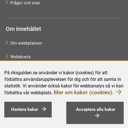
Frågor och svar
Om innehållet
Om webbplatsen
Webbkarta
Tillgänglighetsredogörelse
På riksgalden.se använder vi kakor (cookies) för att
förbättra användarupplevelsen för dig och för att samla in
Behandling av personuppgifter
statistik. Vi använder också kakor för webbanalys så vi kan
Mer om kakor (cookies).
förbättra vår webbplats.
Hantera kakor
Acceptera alla kakor