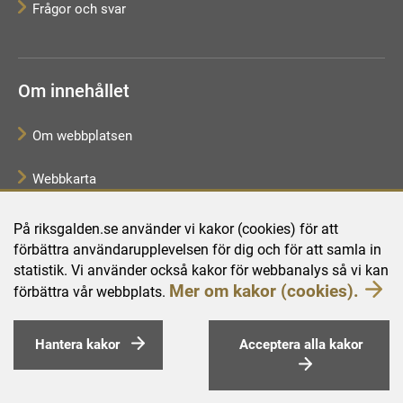
Frågor och svar
Om innehållet
Om webbplatsen
Webbkarta
Tillgänglighetsredogörelse
På riksgalden.se använder vi kakor (cookies) för att
förbättra användarupplevelsen för dig och för att samla in
Behandling av personuppgifter
statistik. Vi använder också kakor för webbanalys så vi kan
Mer om kakor (cookies).
förbättra vår webbplats.
Hantera kakor
Acceptera alla kakor