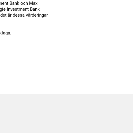
stment Bank och Max
egie Investment Bank
 det är dessa värderingar
klaga.