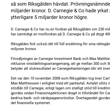
så som Riksgälden hävdat. Prövningsnämnden 
miljarder kronor. D. Carnegie & Co hade yrkat
ytterligare 5 miljarder kronor högre.
D. Carnegie & Co har nu en fordran på Riksgälden om 230 mil
har samtidigt en motfordran på D. Carnegie & Co på drygt 400
Riksgälden fick också rätt till full ersättning för sina rätte
miljoner kronor.
Försäljningen av Carnegie Investment Bank och Max Matthi
inklusive vinstdelningsarrangemang, att ge mellan 300 och 5
betyder att slutresultatet av Carnegiehanteringen blir ett öve
Det var den 10 november 2008 som Riksgälden tog över Car
Max Matthiessen i enlighet med ett pantavtal. Avtalet slöts 
stödlån till Carnegie, enligt lagen om statligt stöd till kredit
gjordes sedan Finansinspektionen dragit in tillståndet för C
bedriva bank- och värdepappersrörelse. Övertagandet gjordes f
det finansiella systemet.