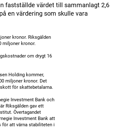
fastställde värdet till sammanlagt 2,6
 på en värdering som skulle vara
joner kronor. Riksgälden
 miljoner kronor.
gångskostnader om drygt 16
esen Holding kommer,
00 miljoner kronor. Det
rskott för skattebetalarna.
negie Investment Bank och
när Riksgälden gav ett
institut. Övertagandet
arnegie Investment Bank att
ör att värna stabiliteten i