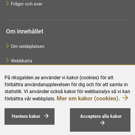
Frågor och svar
Om innehållet
Om webbplatsen
Webbkarta
Tillgänglighetsredogörelse
På riksgalden.se använder vi kakor (cookies) för att
förbättra användarupplevelsen för dig och för att samla in
Behandling av personuppgifter
statistik. Vi använder också kakor för webbanalys så vi kan
Mer om kakor (cookies).
förbättra vår webbplats.
Hantera kakor
Acceptera alla kakor