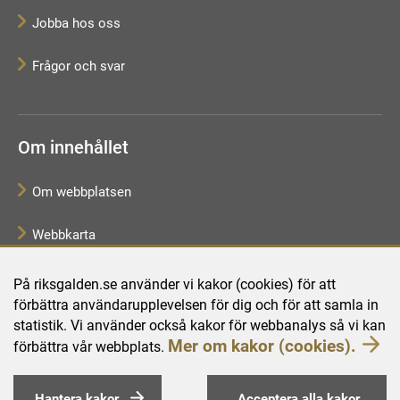
Jobba hos oss
Frågor och svar
Om innehållet
Om webbplatsen
Webbkarta
Tillgänglighetsredogörelse
På riksgalden.se använder vi kakor (cookies) för att
förbättra användarupplevelsen för dig och för att samla in
Behandling av personuppgifter
statistik. Vi använder också kakor för webbanalys så vi kan
Mer om kakor (cookies).
förbättra vår webbplats.
Hantera kakor
Acceptera alla kakor