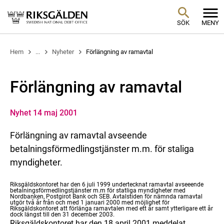
SÖK
MENY
Hem
...
Nyheter
Förlängning av ramavtal
Förlängning av ramavtal
Nyhet 14 maj 2001
Förlängning av ramavtal avseende
betalningsförmedlingstjänster m.m. för staliga
myndigheter.
Riksgäldskontoret har den 6 juli 1999 undertecknat ramavtal avseeende
betalningsförmedlingstjänster m.m för statliga myndigheter med
Nordbanken, Postgirot Bank och SEB. Avtalstiden för nämnda ramavtal
utgör två år från och med 1 januari 2000 med möjlighet för
Riksgäldskontoret att förlänga ramavtalen med ett år samt ytterligare ett år
dock längst till den 31 december 2003.
Riksgäldskontoret har den 18 april 2001 meddelat