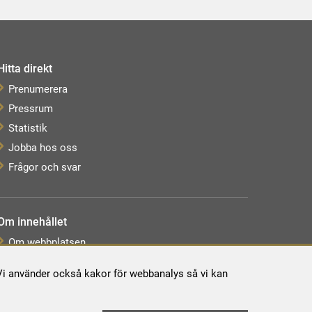
Hitta direkt
Prenumerera
Pressrum
Statistik
Jobba hos oss
Frågor och svar
Om innehållet
Om webbplatsen
Webbkarta
. Vi använder också kakor för webbanalys så vi kan
Tillgänglighetsredogörelse
Behandling av personuppgifter