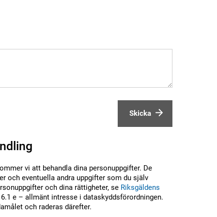
Skicka
ndling
kommer vi att behandla dina personuppgifter. De
r och eventuella andra uppgifter som du själv
sonuppgifter och dina rättigheter, se
Riksgäldens
6.1 e – allmänt intresse i dataskyddsförordningen.
damålet och raderas därefter.